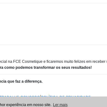
cial na FCE Cosmetique e ficaremos muito felizes em receber s
ra como podemos transformar os seus resultados!
cia que faz a diferença.
TRABALHE CONOSCO
|
POLÍTICA DE PRIVACIDADE
lhor experiência em nosso site.
Ler mais
sé, Novo Hamburgo - RS, 93530-534, Brasil | Fone 51 3